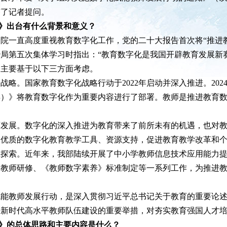
答了记者提问。
》出台有什么背景和意义？
直高度重视教育数字化工作，党的二十大报告首次将“推进教育
局第五次集体学习时指出：“教育数字化是我国开辟教育发展新
动主要基于以下三方面考虑。
。国家教育数字化战略行动于2022年启动并深入推进。202
035年）》将教育数字化作为重要内容进行了部署。教师是推进教
。
展。数字化的深入推进为教育带来了前所未有的机遇，也对教
更优质的数字化教育教学工具、资源支持，促进教育教学改革和
索。近年来，我部陆续开展了中小学教师信息技术应用能力提
台教师研修、《教师数字素养》标准制定等一系列工作，为推进
。
教师发展行动，是深入贯彻习近平总书记关于教育的重要论述
进新时代高水平教师队伍建设的重要举措，对夯实教育强国人才
知》的总体思路和主要内容是什么？