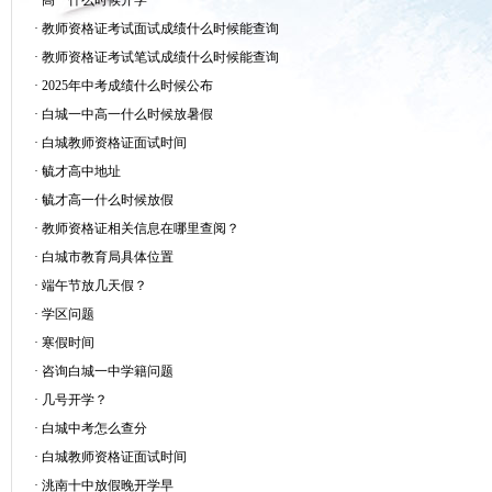
·
高一什么时候开学
·
教师资格证考试面试成绩什么时候能查询
·
教师资格证考试笔试成绩什么时候能查询
·
2025年中考成绩什么时候公布
·
白城一中高一什么时候放暑假
·
白城教师资格证面试时间
·
毓才高中地址
·
毓才高一什么时候放假
·
教师资格证相关信息在哪里查阅？
·
白城市教育局具体位置
·
端午节放几天假？
·
学区问题
·
寒假时间
·
咨询白城一中学籍问题
·
几号开学？
·
白城中考怎么查分
·
白城教师资格证面试时间
·
洮南十中放假晚开学早