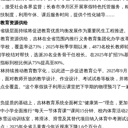
，接受社会各界监督；长春市净月区开展寒假特色托管服务，精
帮扶制度，利用午休、课后服务时间，提供个性化辅导……
质教育资源供给
林省级层面持续将促进教育优质均衡发展作为重要民生工程推进
教育资源供给，吉林在全省范围内推行义务教育集团化办学改革
所学校，覆盖率达73%；2025年秋季学期以来，4873名校长教
门学校结对帮扶，选派20名业务骨干任校长。在2025年扩招5%
指标到校比例从75%提高至80%。
林持续推动教育数字化，以此进一步促进教育公平。2025年9
，面对教师开放的教学设计、作业设计、考试试卷等板块，并将
点全覆盖。“这个寒假孩子利用云课堂把下学期的物理预习了一
负提质的基础上，吉林教育系统全面树立“健康第一”理念，更
中小学全面推行“每天一节体育课”“课间15分钟、校内体育活动
间冰雪运动训练室，将滑冰、滑雪及其替代项目纳入体育中考测试选
点；2025年全省儿童青少年近视率下降1.6个百分点。