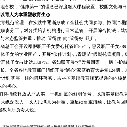
地各校，“健康第一”的理念已深度融入课程设置、校园文化与
、以育人为本重塑教育生态
教育规范管理，在实践中逐渐形成了全社会共同参与、协同治理
依职责分工，对各类培训机构进行日常监管，开展综合执法，陆
与常态监管并重，推动“管得住”向“管得好”跃升。
省总工会开设寒假职工子女爱心托管班85个，惠及职工子女389
体子女的学业困难，开展“伙伴计划·吉青暖苗”假期托管项目，缓
群体子女占比达33.87%。省妇联开展“把爱带回家——暖心护航
长。全省各地教育部门组织开展“润心”家庭教育大讲堂124期，
设计到基层一线的闭环落实，吉林省基础教育规范提质的内核是
人的初心。
我们将持续释放从严从实、一抓到底的鲜明信号，以落实基础教
、大纵深发力，以人民满意为标准，重显绩更重潜绩，让教育回
省教育厅负责人说。
：
国家智慧教育平台暨吉林省云校应用基地校共建活动成功举办