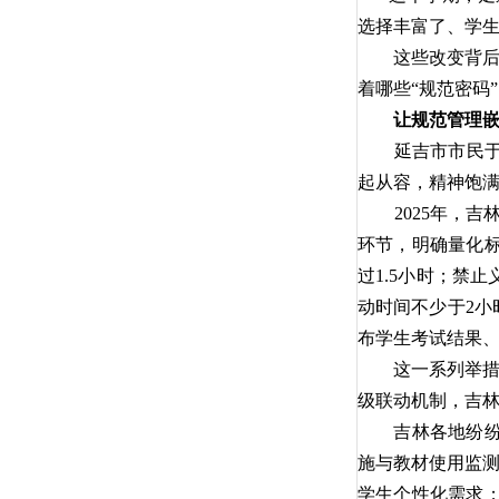
选择丰富了、学
这些改变背后
着哪些“规范密码
让规范管理
延吉市市民于
起从容，精神饱满
2025年，
环节，明确量化
过1.5小时；禁
动时间不少于2
布学生考试结果
这一系列举措
级联动机制，吉
吉林各地纷
施与教材使用监测
学生个性化需求