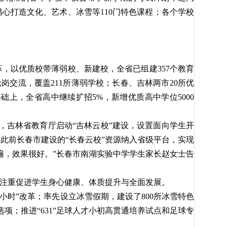
心打造文化、艺术、冰雪等110门特色课程；各个学校
。
，以优质校带薄弱校、新建校，全省已组建357个教育
师轮岗交流，覆盖211所薄弱学校；长春、吉林两市20所优
基础上，全省高中继续扩招5%，新增优质高中学位5000
月，吉林省教育厅启动“吉林云校”建设，设置面向学生开
此前长春市建设的“长春云校”资源纳入省级平台，实现
遍，效果很好。”长春市南湖实验中学学生家长赵女士告
加注重促进学生身心健康、体质提升与全面发展。
2小时”改革；率先设立冰雪假期，建设了800所冰雪特色
项；推进“631”足球人才小初高贯通培养试点和足球专