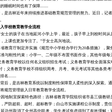
生的睡眠时间也有了保障……
，是吉林近年来持续推进基础教育规范管理的努力。近日，记者
”。
嵌入学校教育教学全流程
女士的孩子在当地延河小学上学，最近，孩子早上到校时间从原来的
，上课也更加专注了。”于女士高兴地说。
吉林省教育厅制定并实施《规范中小学校办学行为20条措施》，
标准与刚性约束：小学一、二年级不布置书面作业，其他年级每
止义务教育学校以任何名义组织招生考试；义务教育学校全面落
小时；义务教育学校不得组织周考、月考、单元考试等其他各类考
、排名……
背后，是吉林教育系统以制度刚性保障育人柔性的深入探索。通
林将规范管理嵌入日常教育教学全流程。
纷因地制宜探索特色路径：吉林省教育学院组织省市县三级教研
，严防超前、超时、超标教学；白山市实施课程公示制度，责任
；延边州取消了全州高中联考，学生考试焦虑得到了有效缓解；